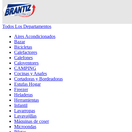
Todos Los Departamentos
Aires Acondicionados
Bazar
Bicicletas
Calefactores
Calefones
Caloventores
CAMPING
Cocinas y Anafes
Cortadoras y Bordeadoras
Estufas Hogar
Freezer
Heladeras
Herramientas
Infantil
Lavarropas
Lavavajillas
Máquinas de coser
Microondas
Piletas