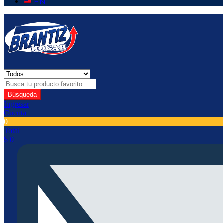
EN
Búsqueda
Ingresar
Cuenta
0
Total
$
0