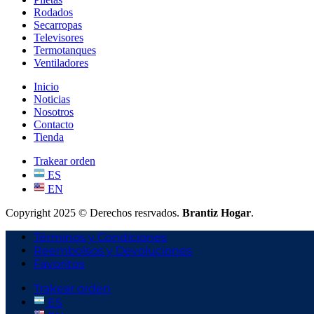
Rodados
Secarropas
Televisores
Termotanques
Ventiladores
Inicio
Noticias
Nosotros
Contacto
Tienda
Trakear orden
ES
EN
Copyright 2025 © Derechos resrvados.
Brantiz Hogar
.
Términos y Condiciones
Reembolsos y Devoluciones
Favoritos
Trakear orden
ES